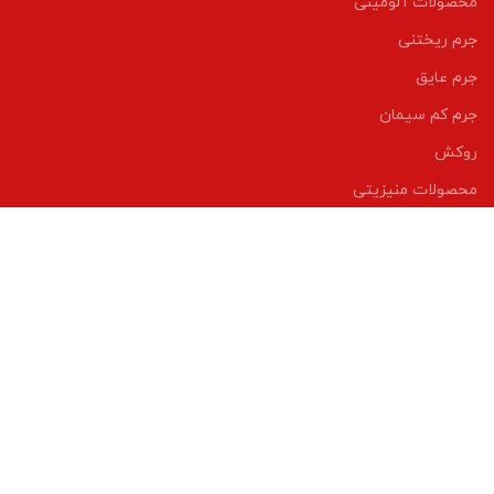
محصولات آلومینی
جرم ریختنی
جرم عایق
جرم کم سیمان
روکش
محصولات منیزیتی
پرتو مهر خراسان
بلاگ
تماس با ما
درباره ما
2022 CREATED BY
partodadmehr
پرتو داد مهر خراسان
.